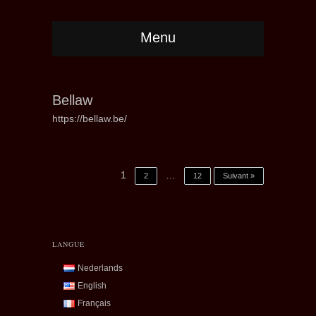
Menu
Bellaw
https://bellaw.be/
1
…
2
12
Suivant »
LANGUE
Nederlands
English
Français